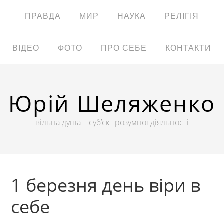
ПРАВДА
МИР
НАУКА
РЕЛІГІЯ
ВІДЕО
ФОТО
ПРО СЕБЕ
КОНТАКТИ
Юрій Шеляженко
вільна душа – суб’єкт розумної діяльності
1 березня день віри в
себе