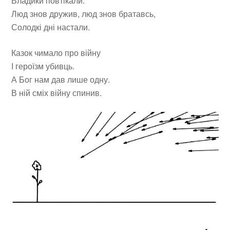
Владики повтікали.
Люд знов дружив, люд знов братавсь,
Солодкі дні настали.
Казок чимало про війну
І героїзм убивць.
А Бог нам дав лише одну.
В ній сміх війну спинив.