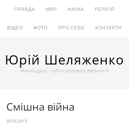
ПРАВДА
МИР
НАУКА
РЕЛІГІЯ
ВІДЕО
ФОТО
ПРО СЕБЕ
КОНТАКТИ
Юрій Шеляженко
вільна душа – суб’єкт розумної діяльності
Смішна війна
28.03.2015