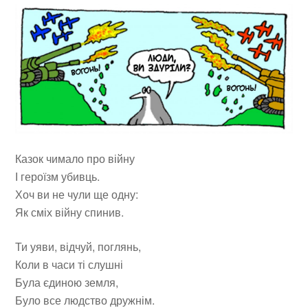
Казок чимало про війну
І героїзм убивць.
Хоч ви не чули ще одну:
Як сміх війну спинив.
Ти уяви, відчуй, поглянь,
Коли в часи ті слушні
Була єдиною земля,
Було все людство дружнім.