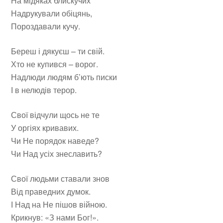
На мідяках блискучих
Надрукували обіцянь,
Пороздавали кучу.
Береш і дякуєш – ти свій.
Хто не купився – ворог.
Надлюди людям б’ють писки
І в нелюдів терор.
Свої відчули щось не те
У оргіях кривавих.
Чи Не порядок наведе?
Чи Над усіх знеславить?
Свої людьми ставали знов
Від праведних думок.
І Над на Не пішов війною.
Крикнув: «З нами Бог!».