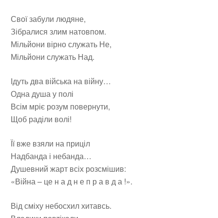
Свої забули людяне,
Зібралися злим натовпом.
Мільйони вірно служать Не,
Мільйони служать Над.
Ідуть два війська на війну…
Одна душа у полі
Всім мріє розум повернути,
Щоб раділи волі!
Її вже взяли на приціл
Надбанда і небанда…
Душевний жарт всіх розсмішив:
«Війна – це н а д н е п р а в д а !».
Від сміху небосхил хитавсь.