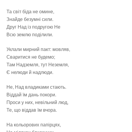
Та світ біда не омине,
Знайде безумні сили.
Друг Над із подругою Не
Всю землю поділили.
Уклали мирний пакт: мовляв,
Сваритися не будемо;
Там Надземля, тут Неземля,
Є нелюди й надлюди.
Не, Над владиками стають.
Віддай їм дань покори.
Проси у них, невільний люд,
Те, що віддав їм вчора.
На кольорових папірцях,