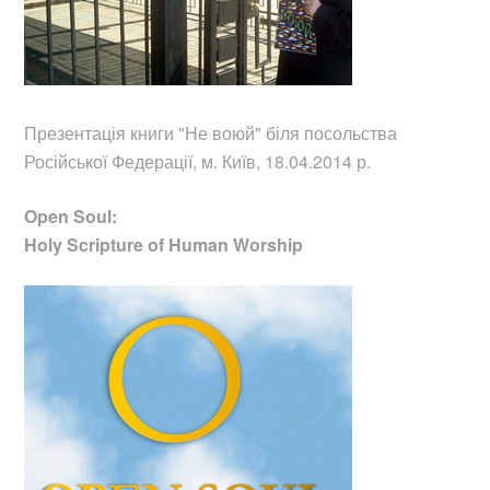
Презентація книги "Не воюй"
біля посольства
Російської Федерації, м. Київ, 18.04.2014 р.
Open Soul:
Holy Scripture of Human Worship