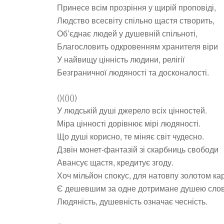
Принесе всім прозріння у щирій проповіді,
Людство всесвіту спільно щастя створить,
Об’єднає людей у душевній спільноті,
Благословить одкровенням хранителя віри
У найвищу цінність людини, релігії
Безграничної людяності та досконалості.
()(()())
У людській душі джерело всіх цінностей.
Міра цінності дорівнює мірі людяності.
Що душі корисно, те міняє світ чудесно.
Дзвін монет-фантазій зі скарбниць свободи
Авансує щастя, кредитує згоду.
Хоч мільйон спокус, для натовпу золотом ка
Є дешевшим за одне дотримане душею слов
Людяність, душевність означає чесність.