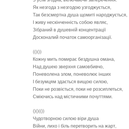
Як незгода з незгодою узгоджується,
Так безсмертна душа щомиті народжується,
І живу нескінченність собою являє,
Зібраний в душевній концентрації
Досконалий початок самоорганізації.
(()())
Кожну мить помирає бездушна омана,
Над душею зверхня самовбивчо,
Поневолена злом, поневолює інших
І безумцям здається вищою силою,
Поки не розвіється, поки не розсиплеться,
Сміючись над містичними почуттями.
()()(())
Чудотворною силою віри душа
Війни, лихо і біль перетворить на жарт,