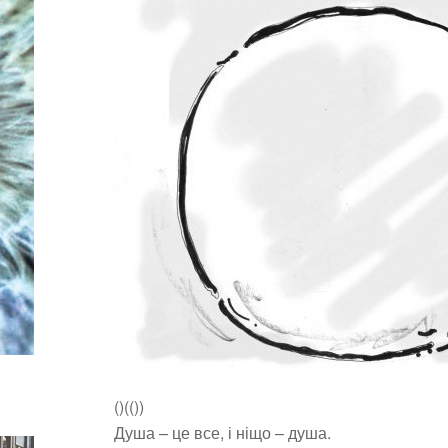
()(())
Душа – це все, і ніщо – душа.