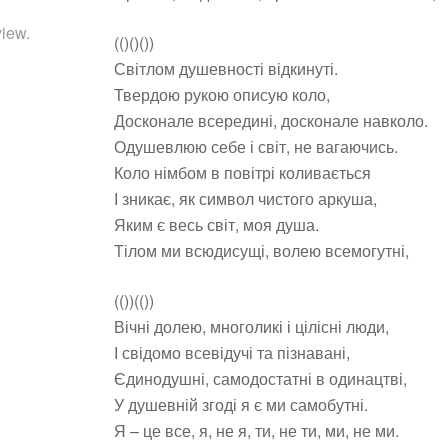
iew.
(()()())
Світлом душевності відкинуті.
Твердою рукою описую коло,
Досконале всередині, досконале навколо.
Одушевлюю себе і світ, не вагаючись.
Коло німбом в повітрі коливається
І зникає, як символ чистого аркуша,
Яким є весь світ, моя душа.
Тілом ми всюдисущі, волею всемогутні,
(())(())
Вічні долею, многоликі і цілісні люди,
І свідомо всевідучі та пізнавані,
Єдинодушні, самодостатні в одинацтві,
У душевній згоді я є ми самобутні.
Я – це все, я, не я, ти, не ти, ми, не ми.