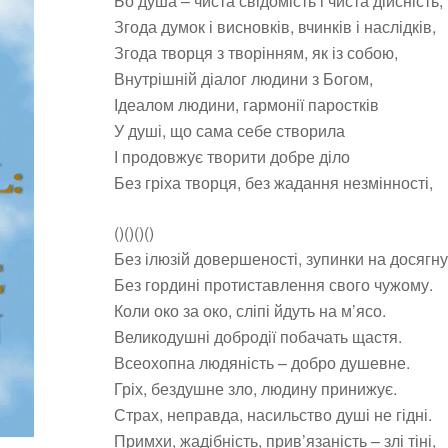
Бо душа – чиста свідомість і чиста дійсність,
Згода думок і висновків, вчинків і наслідків,
Згода творця з творінням, як із собою,
Внутрішній діалог людини з Богом,
Ідеалом людини, гармонії паростків
У душі, що сама себе створила
І продовжує творити добре діло
Без гріха творця, без жадання незмінності,
()()()()
Без ілюзій довершеності, зупинки на досягн
Без гордині протиставлення свого чужому.
Коли око за око, сліпі йдуть на м’ясо.
Великодушні добродії побачать щастя.
Всеохопна людяність – добро душевне.
Гріх, бездушне зло, людину принижує.
Страх, неправда, насильство душі не гідні.
Примхи, жадібність, прив’язаність – злі тіні,