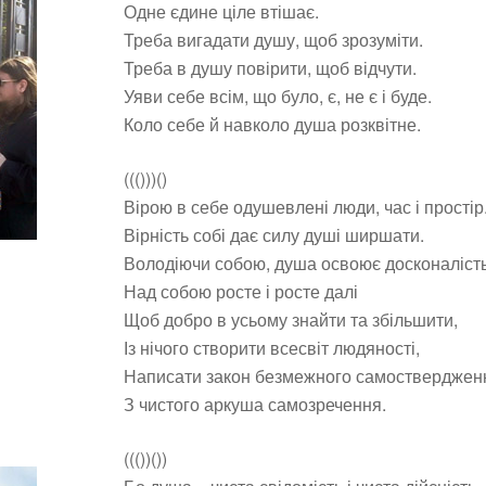
Одне єдине ціле втішає.
Треба вигадати душу, щоб зрозуміти.
Треба в душу повірити, щоб відчути.
Уяви себе всім, що було, є, не є і буде.
Коло себе й навколо душа розквітне.
((()))()
Вірою в себе одушевлені люди, час і простір
Вірність собі дає силу душі ширшати.
Володіючи собою, душа освоює досконалість
Над собою росте і росте далі
Щоб добро в усьому знайти та збільшити,
Із нічого створити всесвіт людяності,
Написати закон безмежного самостверджен
З чистого аркуша самозречення.
((())())