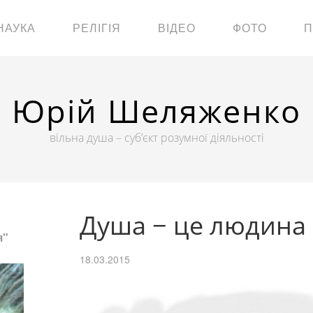
НАУКА
РЕЛІГІЯ
ВІДЕО
ФОТО
П
Юрій Шеляженко
вільна душа – суб’єкт розумної діяльності
Душа − це людина 
я"
18.03.2015