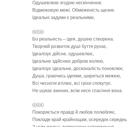
Одушевлюю згодою нескінченне.
Відмежовую межі. Обмеженість щезне.
Ідеальні задуми є реальними,
(((())))
Бо реальність – ідея, душею створена.
Творчий розвиток душі буття рухає,
Ідеалізує дійсне, одушевлює,
Ідеальне здійснює доброю волею,
Ідеалізує ідеальне, досконалість поновлює.
Душа, граючись ідеями, шириться межею,
Всі чесноти втілює, всі гріхи спокутує.
Не шукає винних, всім несе спасіння вона.
(()())()
Покоряється правді й любов полюбляє,
Покладе край крайнощам, осередок середнь
З усім згодна, включаючи заперечення.