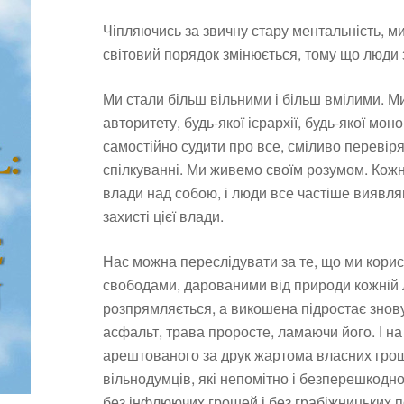
Чіпляючись за звичну стару ментальність, ми
світовий порядок змінюється, тому що люди 
Ми стали більш вільними і більш вмілими. М
авторитету, будь-якої ієрархії, будь-якої мо
самостійно судити про все, сміливо перевіря
спілкуванні. Ми живемо своїм розумом. Кож
влади над собою, і люди все частіше виявля
захисті цієї влади.
Нас можна переслідувати за те, що ми корис
свободами, дарованими від природи кожній 
розпрямляється, а викошена підростає знову
асфальт, трава проросте, ламаючи його. І н
арештованого за друк жартома власних грош
вільнодумців, які непомітно і безперешкод
без інфлюючих грошей і без грабіжницьких по