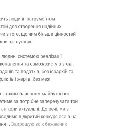
ужить людині інструментом
стей для створення надійних
чи з того, що чим більше цінностей
іри заслуговує.
 людині системою реалізації
коналення та самозахисту в згоді,
рдонів та податків, без ієрархій та
ліктів і жертв, без меж.
я з таким баченням майбутнього
атиме за потрібне заперечувати той
 ніколи актуальні. До речі, ми з
оводимо відкритий конкурс есеїв на
ння».
Запрошую всіх бажаючих