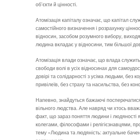
об’єкти й цінності.
Атомізація капіталу означає, що капітал сл
самостійного визначення і розрахунку цінно
відносин, засобом розумного вибору, виходя
людина вкладає у відносини, тим більшої дов
Атомізація влади означає, що влада служить
свободи волі в усіх відносинах для самоудос
довірі та солідарності з усіма людьми, без ко
привілеїв, без страху та насильства, без конф
Напевно, знайдуться бажаючі посперечатис
вільного людства. Але навряд чи хтось вваж
факт, що зараз поняття людини і людяності як
колегами, філософами і релігієзнавцями, пр
тему «Людина та людяність: актуальне баче