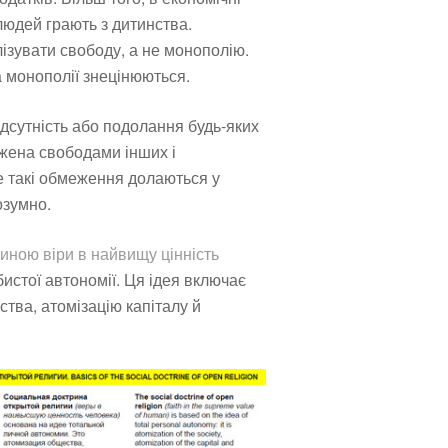
людей грають з дитинства.
ізувати свободу, а не монополію.
 а монополії знецінюються.
ідсутність або подолання будь-яких
жена свободами інших і
е такі обмеження долаються у
озумно.
иною віри в найвищу цінність
бистої автономії. Ця ідея включає
ства, атомізацію капіталу й