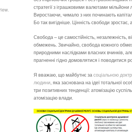
стратегії з іграшковими валютами мільйони 
iew.
Виростаючи, чимало з них починають капітал
Бо так вигідніше. Цінність свободи зростає,
Свобода – це самостійність, незалежність, в
обмежень. Звичайно, свобода кожного обме
природними наслідками власних вчинків, ал
прагненні гідно домовлятися і поводитися р
Я вважаю, що майбутнє за
соціальною доктр
людини
, яка заснована на ідеї тотальної осо
три позитивних тенденції: атомізацію суспіль
атомізацію влади.