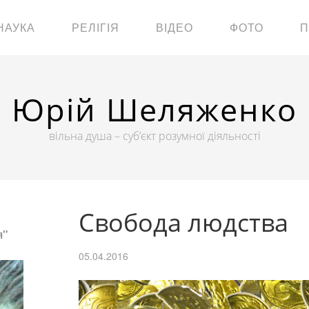
НАУКА
РЕЛІГІЯ
ВІДЕО
ФОТО
П
Юрій Шеляженко
вільна душа – суб’єкт розумної діяльності
Свобода людства
я"
05.04.2016