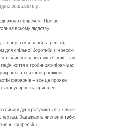
десі 20.05.2016 р.
 однаково приречені. Про це
стояння всьому людству.
і терор в ім’я націй та релігій,
м для спільної боротьби з “єрессю
ів-людиноненависників Софії і Тау,
ітація життя в гробницях-пірамідах
о прикрашаються інфографікою
астій фараонів – все це прояви
ь популярність, привілеї і
в глибині душі розуміють всі. Однак
спертам. Заважають численні табу:
тивні, конфесійні.