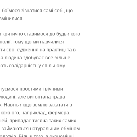
 боїмося зізнатися самі собі, що
змінилися.
и критично ставимося до будь-якого
нополії, тому що ми навчилися
ти свої судження на практиці та в
на людина здобуває все більше
ють солідарність у спільному
туємося простими і вічними
людині, але витоптана трава
. Навіть якщо землю закатати в
а кожного, наприклад, фермера,
ей, припадає тисяча таких самих
но займаються натуральним обміном
датків. Більш того, в економічні