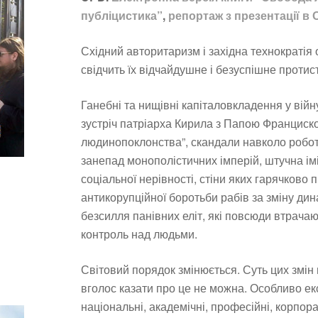
публіцистика”
,
репортаж з презентації в О
Східний авторитаризм і західна технократія
свідчить їх відчайдушне і безуспішне проти
Ганебні та нищівні капіталовкладення у війну 
зустріч патріарха Кирила з Папою Франциско
людинопоклонства”, скандали навколо робот
занепад монополістичних імперій, штучна ім
соціальної нерівності, стіни яких гарячков
антикорупційної боротьби рабів за зміну дин
безсилля панівних еліт, які повсюди втрачают
контроль над людьми.
Світовий порядок змінюється. Суть цих змін 
вголос казати про це не можна. Особливо ек
національні, академічні, професійні, корпора