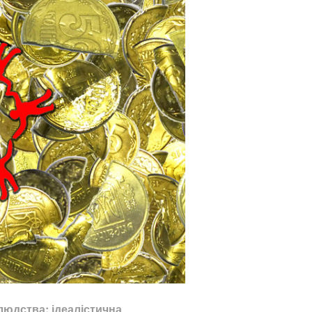
людства: ідеалістична