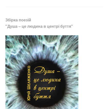
Збірка поезій
"Душа – це людина в центрі буття"