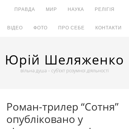
ПРАВДА
МИР
НАУКА
РЕЛІГІЯ
ВІДЕО
ФОТО
ПРО СЕБЕ
КОНТАКТИ
Юрій Шеляженко
вільна душа – суб’єкт розумної діяльності
Роман-трилер “Сотня”
опубліковано у