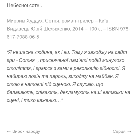
Небесної сотні.
Миррим Худдух. Сотня: роман-трилер – Київ:
Видавець Юрій Шеляженко, 2014 – 100 с. – ISBN 978-
617-7088-06-5
“Я нещасна людина, як і ви. Тому я заходжу на сайт
гри «Сотня», присвяченої пам’яті подій минулого
століття, і граюся з вами в революцію гідності. Я
набираю логін та пароль, виходжу на майдан. Я
стою в натовпі під сценою. Я слухаю, що
балакають, співають, декламують наші ватажки на
сцені, і тихо каженію…”
←
Вирок народу
Серця
→