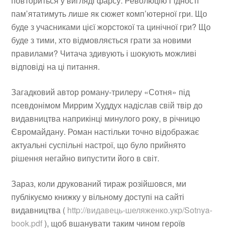
повториться у вигляді фарсу. Революцію Гідності
пам’ятатимуть лише як сюжет комп’ютерної гри. Що
буде з учасниками цієї жорстокої та цинічної гри? Що
буде з тими, хто відмовляється грати за новими
правилами? Читача здивують і шокують можливі
відповіді на ці питання.
Загадковий автор роману-трилеру «Сотня» під
псевдонімом Миррим Худдух надіслав свій твір до
видавництва наприкінці минулого року, в річницю
Євромайдану. Роман настільки точно відображає
актуальні суспільні настрої, що було прийнято
рішення негайно випустити його в світ.
Зараз, коли друкований тираж розійшовся, ми
публікуємо книжку у вільному доступі на сайті
видавництва (
http://видавець-шеляженко.укр/Sotnya-
book.pdf
), щоб вшанувати таким чином героїв