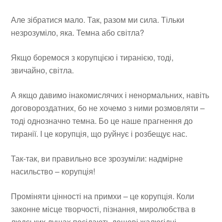
Але зібратися мало. Так, разом ми сила. Тільки
незрозуміло, яка. Темна або світла?
Якщо боремося з корупцією і тиранією, тоді,
звичайно, світла.
А якщо давимо інакомислячих і ненормальних, навіть
договороздатних, бо не хочемо з ними розмовляти –
тоді однозначно темна. Бо це наше прагнення до
тиранії. І це корупція, що руйнує і розбещує нас.
Так-так, ви правильно все зрозуміли: надмірне
насильство – корупція!
Проміняти цінності на примхи – це корупція. Коли
законне місце творчості, пізнання, миролюбства в
людських душах посідають дешеві жалюгідні