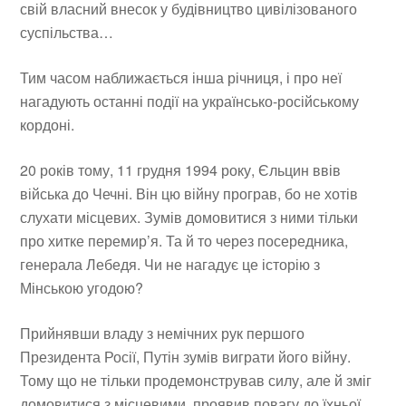
свій власний внесок у будівництво цивілізованого
суспільства…
Тим часом наближається інша річниця, і про неї
нагадують останні події на українсько-російському
кордоні.
20 років тому, 11 грудня 1994 року, Єльцин ввів
війська до Чечні. Він цю війну програв, бо не хотів
слухати місцевих. Зумів домовитися з ними тільки
про хитке перемир’я. Та й то через посередника,
генерала Лебедя. Чи не нагадує це історію з
Мінською угодою?
Прийнявши владу з немічних рук першого
Президента Росії, Путін зумів виграти його війну.
Тому що не тільки продемонстрував силу, але й зміг
домовитися з місцевими, проявив повагу до їхньої