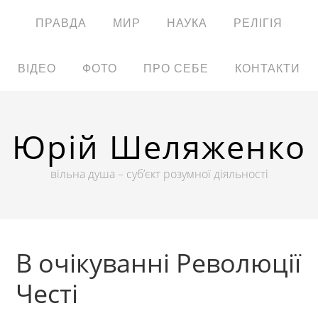
ПРАВДА
МИР
НАУКА
РЕЛІГІЯ
ВІДЕО
ФОТО
ПРО СЕБЕ
КОНТАКТИ
Юрій Шеляженко
вільна душа – суб’єкт розумної діяльності
В очікуванні Революції
Честі