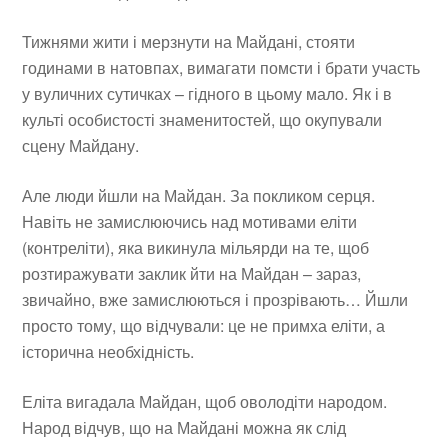
Тижнями жити і мерзнути на Майдані, стояти
годинами в натовпах, вимагати помсти і брати участь
у вуличних сутичках – гідного в цьому мало. Як і в
культі особистості знаменитостей, що окупували
сцену Майдану.
Але люди йшли на Майдан. За покликом серця.
Навіть не замислюючись над мотивами еліти
(контреліти), яка викинула мільярди на те, щоб
розтиражувати заклик йти на Майдан – зараз,
звичайно, вже замислюються і прозрівають… Йшли
просто тому, що відчували: це не примха еліти, а
історична необхідність.
Еліта вигадала Майдан, щоб оволодіти народом.
Народ відчув, що на Майдані можна як слід