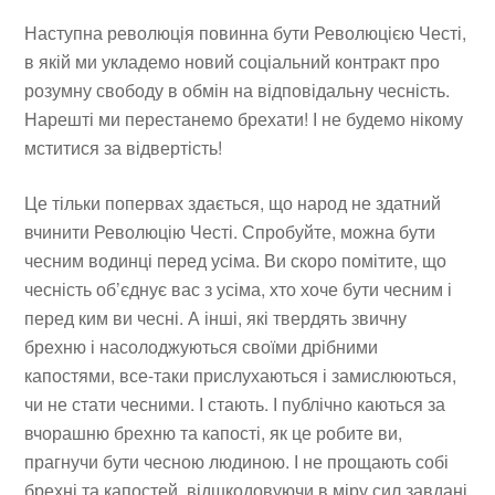
Наступна революція повинна бути Революцією Честі,
в якій ми укладемо новий соціальний контракт про
розумну свободу в обмін на відповідальну чесність.
Нарешті ми перестанемо брехати! І не будемо нікому
мститися за відвертість!
Це тільки попервах здається, що народ не здатний
вчинити Революцію Честі. Спробуйте, можна бути
чесним водинці перед усіма. Ви скоро помітите, що
чесність об’єднує вас з усіма, хто хоче бути чесним і
перед ким ви чесні. А інші, які твердять звичну
брехню і насолоджуються своїми дрібними
капостями, все-таки прислухаються і замислюються,
чи не стати чесними. І стають. І публічно каються за
вчорашню брехню та капості, як це робите ви,
прагнучи бути чесною людиною. І не прощають собі
брехні та капостей, відшкодовуючи в міру сил завдані