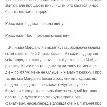
збитки, але прощають вину іншим, хто кається, якщо
бачать, що каяття щире.
Революція Гідності почала війну.
Революція Честі покладе кінець війні.
…Річницю Майдану я відсвяткував, роздаючи людям
сотні
книжок «Мій Євромайдан»
. Як ходив і дарував
усім підряд
цю книгу
, читав вірші
у стелли на Майдані
рік тому
. Книга про те, що магія натовпу на мене не
діє – притягує мене не більше, ніж магніт книжку. І про
те, що мій Майдан в бесіді з розумними людьми, які
не ділять людство на «своїх» і «чужих», у яких
бажання спілкуватися сильніше за стадний інстинкт. І
про те, що думати про майбутнє треба без
фанатизму, насамперед відповідаючи на питання про