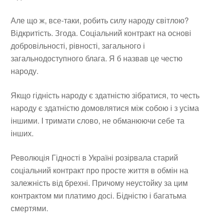
Але що ж, все-таки, робить силу народу світлою?
Відкритість. Згода. Соціальний контракт на основі
добровільності, рівності, загального і
загальнодоступного блага. Я б назвав це честю
народу.
Якщо гідність народу є здатністю зібратися, то честь
народу є здатністю домовлятися між собою і з усіма
іншими. І тримати слово, не обманюючи себе та
інших.
Революція Гідності в Україні розірвала старий
соціальний контракт про просте життя в обмін на
залежність від брехні. Причому неустойку за цим
контрактом ми платимо досі. Бідністю і багатьма
смертями.