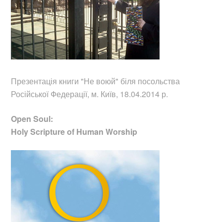
Презентація книги "Не воюй"
біля посольства
Російської Федерації, м. Київ, 18.04.2014 р.
Open Soul:
Holy Scripture of Human Worship