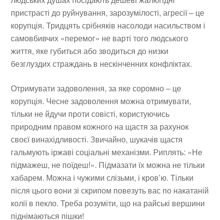
пристрасті до руйнування, зарозумілості, агресії – це
корупція. Тридцять срібняків насолоди насильством і
самовбивчих «перемог» не варті того людського
життя, яке губиться або зводиться до низки
безглуздих страждань в нескінченних конфліктах.
Отримувати задоволення, за яке соромно – це
корупція. Чесне задоволення можна отримувати,
тільки не йдучи проти совісті, користуючись
природним правом кожного на щастя за рахунок
своєї винахідливості. Звичайно, шукачів щастя
гальмують іржаві соціальні механізми. Риплять: «Не
підмажеш, не поїдеш!». Підмазати їх можна не тільки
хабарем. Можна і чужими слізьми, і кров’ю. Тільки
після цього вони зі скрипом повезуть вас по накатаній
колії в пекло. Треба розуміти, що на райські вершини
піднімаються пішки!