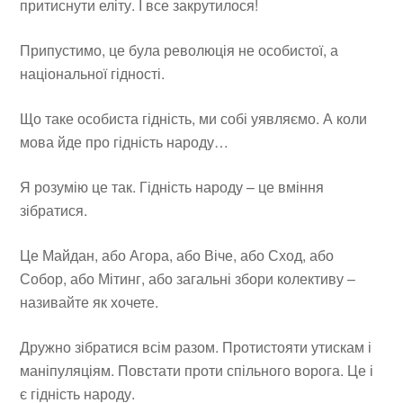
притиснути еліту. І все закрутилося!
Припустимо, це була революція не особистої, а
національної гідності.
Що таке особиста гідність, ми собі уявляємо. А коли
мова йде про гідність народу…
Я розумію це так. Гідність народу – це вміння
зібратися.
Це Майдан, або Агора, або Віче, або Сход, або
Собор, або Мітинг, або загальні збори колективу –
називайте як хочете.
Дружно зібратися всім разом. Протистояти утискам і
маніпуляціям. Повстати проти спільного ворога. Це і
є гідність народу.