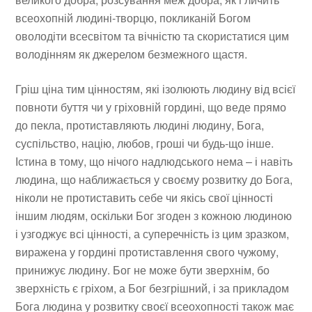
всеохопній людині-творцю, покликаній Богом
оволодіти всесвітом та вічністю та скористатися цим
володінням як джерелом безмежного щастя.
Гріш ціна тим цінностям, які ізолюють людину від всієї
повноти буття чи у гріховній гордині, що веде прямо
до пекла, протиставляють людині людину, Бога,
суспільство, націю, любов, гроші чи будь-що інше.
Істина в тому, що нічого надлюдського нема – і навіть
людина, що наближається у своєму розвитку до Бога,
ніколи не протиставить себе чи якісь свої цінності
іншим людям, оскільки Бог згоден з кожною людиною
і узгоджує всі цінності, а суперечність із цим зразком,
виражена у гордині протиставлення свого чужому,
принижує людину. Бог не може бути зверхнім, бо
зверхність є гріхом, а Бог безгрішний, і за прикладом
Бога людина у розвитку своєї всеохопності також має