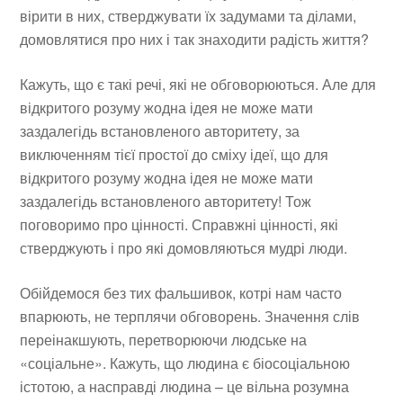
вірити в них, стверджувати їх задумами та ділами,
домовлятися про них і так знаходити радість життя?
Кажуть, що є такі речі, які не обговорюються. Але для
відкритого розуму жодна ідея не може мати
заздалегідь встановленого авторитету, за
виключенням тієї простої до сміху ідеї, що для
відкритого розуму жодна ідея не може мати
заздалегідь встановленого авторитету! Тож
поговоримо про цінності. Справжні цінності, які
стверджують і про які домовляються мудрі люди.
Обійдемося без тих фальшивок, котрі нам часто
впарюють, не терплячи обговорень. Значення слів
переінакшують, перетворюючи людське на
«соціальне». Кажуть, що людина є біосоціальною
істотою, а насправді людина – це вільна розумна