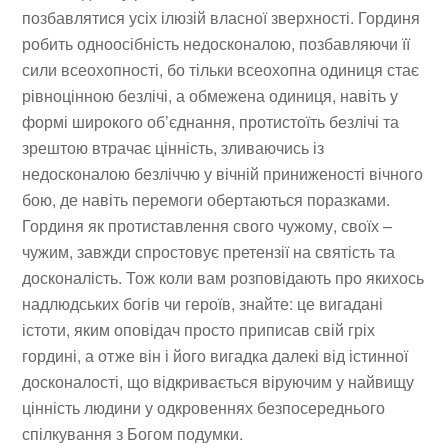
позбавлятися усіх ілюзій власної зверхності. Гординя
робить одноосібність недосконалою, позбавляючи її
сили всеохопності, бо тільки всеохопна одиниця стає
рівноцінною безлічі, а обмежена одиниця, навіть у
формі широкого об’єднання, протистоїть безлічі та
зрештою втрачає цінність, зливаючись із
недосконалою безліччю у вічній приниженості вічного
бою, де навіть перемоги обертаються поразками.
Гординя як протиставлення свого чужому, своїх –
чужим, завжди спростовує претензії на святість та
досконалість. Тож коли вам розповідають про якихось
надлюдських богів чи героїв, знайте: це вигадані
істоти, яким оповідач просто приписав свій гріх
гордині, а отже він і його вигадка далекі від істинної
досконалості, що відкривається віруючим у найвищу
цінність людини у одкровеннях безпосереднього
спілкування з Богом подумки.