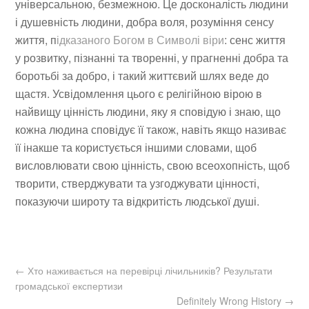
універсальною, безмежною. Це досконалість людини
і душевність людини, добра воля, розуміння сенсу
життя, п
ідказаного Богом в Символі віри
: сенс життя
у розвитку, пізнанні та творенні, у прагненні добра та
боротьбі за добро, і такий життєвий шлях веде до
щастя. Усвідомлення цього є релігійною вірою в
найвищу цінність людини, яку я сповідую і знаю, що
кожна людина сповідує її також, навіть якщо називає
її інакше та користується іншими словами, щоб
висловлювати свою цінність, свою всеохопність, щоб
творити, стверджувати та узгоджувати цінності,
показуючи широту та відкритість людської душі.
←
Хто наживається на перевірці лічильників? Результати
громадської експертизи
Definitely Wrong History
→