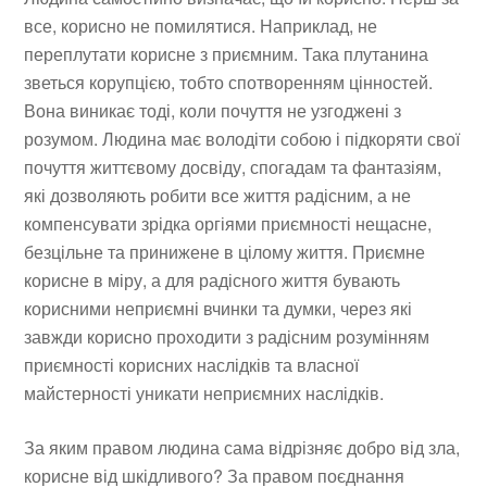
все, корисно не помилятися. Наприклад, не
переплутати корисне з приємним. Така плутанина
зветься корупцією, тобто спотворенням цінностей.
Вона виникає тоді, коли почуття не узгоджені з
розумом. Людина має володіти собою і підкоряти свої
почуття життєвому досвіду, спогадам та фантазіям,
які дозволяють робити все життя радісним, а не
компенсувати зрідка оргіями приємності нещасне,
безцільне та принижене в цілому життя. Приємне
корисне в міру, а для радісного життя бувають
корисними неприємні вчинки та думки, через які
завжди корисно проходити з радісним розумінням
приємності корисних наслідків та власної
майстерності уникати неприємних наслідків.
За яким правом людина сама відрізняє добро від зла,
корисне від шкідливого? За правом поєднання