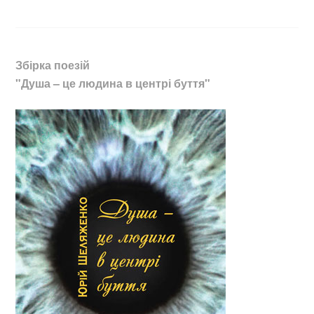
Збірка поезій
"Душа – це людина в центрі буття"