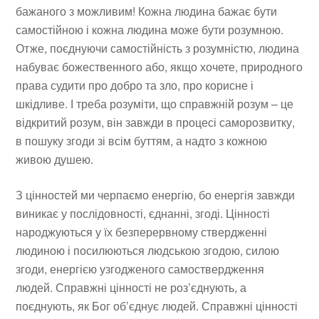
бажаного з можливим! Кожна людина бажає бути
самостійною і кожна людина може бути розумною.
Отже, поєднуючи самостійність з розумністю, людина
набуває божественного або, якщо хочете, природного
права судити про добро та зло, про корисне і
шкідливе. І треба розуміти, що справжній розум – це
відкритий розум, він завжди в процесі саморозвитку,
в пошуку згоди зі всім буттям, а надто з кожною
живою душею.
З цінностей ми черпаємо енергію, бо енергія завжди
виникає у послідовності, єднанні, згоді. Цінності
народжуються у їх безперервному ствердженні
людиною і посилюються людською згодою, силою
згоди, енергією узгодженого самоствердження
людей. Справжні цінності не роз’єднують, а
поєднують, як Бог об’єднує людей. Справжні цінності