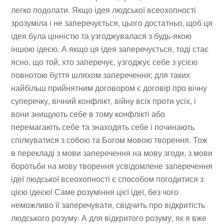
легко подолати. Якщо ідея людської всеохопності
зрозуміла і не заперечується, цього достатньо, щоб ця
ідея була цінністю та узгоджувалася з будь-якою
іншою ідеєю. А якщо ця ідея заперечується, тоді стає
ясно, що той, хто заперечує, узгоджує себе з усією
повнотою буття шляхом заперечення; для таких
найбільш прийнятним договором є договір про вічну
суперечку, вічний конфлікт, війну всіх проти усіх, і
вони знищують себе в тому конфлікті або
перемагають себе та знаходять себе і починають
спілкуватися з собою та Богом мовою творення. Тож
в перекладі з мови заперечення на мову згоди, з мови
боротьби на мову творення усвідомлене заперечення
ідеї людської всеохопності є способом погодитися з
цією ідеєю! Саме розуміння цієї ідеї, без чого
неможливо її заперечувати, свідчить про відкритість
людського розуму. А для відкритого розуму, як я вже