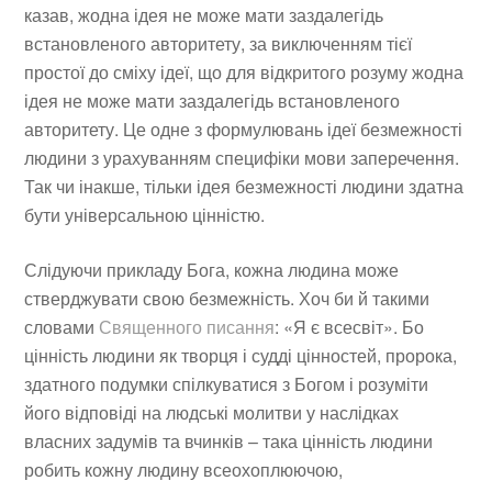
казав, жодна ідея не може мати заздалегідь
встановленого авторитету, за виключенням тієї
простої до сміху ідеї, що для відкритого розуму жодна
ідея не може мати заздалегідь встановленого
авторитету. Це одне з формулювань ідеї безмежності
людини з урахуванням специфіки мови заперечення.
Так чи інакше, тільки ідея безмежності людини здатна
бути універсальною цінністю.
Слідуючи прикладу Бога, кожна людина може
стверджувати свою безмежність. Хоч би й такими
словами
Священного писання
: «Я є всесвіт». Бо
цінність людини як творця і судді цінностей, пророка,
здатного подумки спілкуватися з Богом і розуміти
його відповіді на людські молитви у наслідках
власних задумів та вчинків – така цінність людини
робить кожну людину всеохоплюючою,