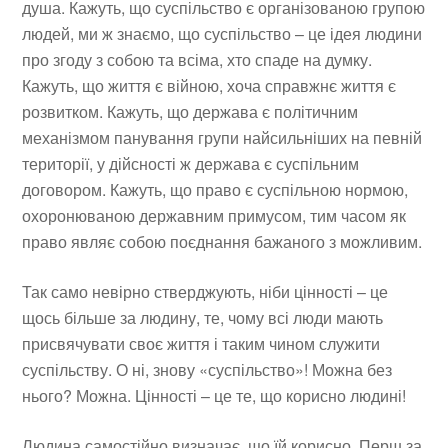
душа. Кажуть, що суспільство є організованою групою
людей, ми ж знаємо, що суспільство – це ідея людини
про згоду з собою та всіма, хто спаде на думку.
Кажуть, що життя є війною, хоча справжнє життя є
розвитком. Кажуть, що держава є політичним
механізмом панування групи найсильніших на певній
території, у дійсності ж держава є суспільним
договором. Кажуть, що право є суспільною нормою,
охоронюваною державним примусом, тим часом як
право являє собою поєднання бажаного з можливим.
Так само невірно стверджують, ніби цінності – це
щось більше за людину, те, чому всі люди мають
присвячувати своє життя і таким чином служити
суспільству. О ні, знову «суспільство»! Можна без
нього? Можна. Цінності – це те, що корисно людині!
Людина самостійно визначає, що їй корисно. Перш за