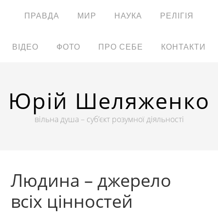
ПРАВДА
МИР
НАУКА
РЕЛІГІЯ
ВІДЕО
ФОТО
ПРО СЕБЕ
КОНТАКТИ
Юрій Шеляженко
вільна душа – суб’єкт розумної діяльності
Людина – джерело
всіх цінностей