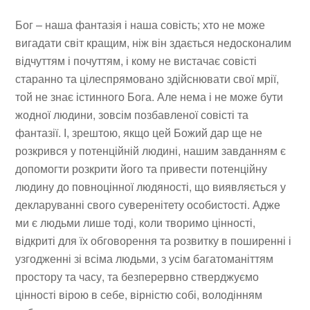
Бог – наша фантазія і наша совість; хто не може
вигадати світ кращим, ніж він здається недосконалим
відчуттям і почуттям, і кому не вистачає совісті
старанно та цілеспрямовано здійснювати свої мрії,
той не знає істинного Бога. Але нема і не може бути
жодної людини, зовсім позбавленої совісті та
фантазії. І, зрештою, якщо цей Божий дар ще не
розкрився у потенційній людині, нашим завданням є
допомогти розкрити його та привести потенційну
людину до повноцінної людяності, що виявляється у
декларуванні свого суверенітету особистості. Адже
ми є людьми лише тоді, коли творимо цінності,
відкриті для їх обговорення та розвитку в поширенні і
узгодженні зі всіма людьми, з усім багатоманіттям
простору та часу, та безперервно стверджуємо
цінності вірою в себе, вірністю собі, володінням