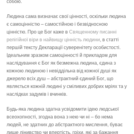
собою.
Людина сама визначає свої цінності, оскільки людина
є самоцінністю – самостійною і безвідносною
цінністю. Про це Бог каже в
Священному писанні
релігійної віри в найвищу цінність людини
, в статті
першій тексту Декларації суверенітету особистості.
Ідеальним зразком самоцінності й прикладом для
наслідування є Бог як безмежна людина, єдина з
кожною людиною і невіддільна від кожної душі як
джерело всіх душ – абстрактний єдиний Бог, що
являється кожній людині у сміливих добрих мріях та у
наслідках задумів і вчинків.
Будь-яка людина здатна усвідомити ідею людської
всеохопності, згодна вона з нею чи ні – бо нема
людей, не здатних до абстрактного мислення, буває
лише лінивство чи впертість, гріхи, які за бажання