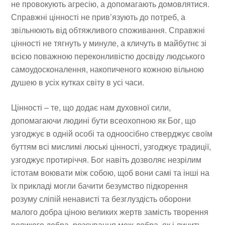
не провокують агресію, а допомагають домовлятися.
Справжні цінності не прив’язують до потреб, а
звільнюють від обтяжливого споживання. Справжні
цінності не тягнуть у минуле, а кличуть в майбутнє зі
всією поважною переконливістю досвіду людського
самоудосконалення, накопиченого кожною вільною
душею в усіх кутках світу в усі часи.
Цінності – те, що додає нам духовної сили,
допомагаючи людині бути всеохопною як Бог, що
узгоджує в одній особі та одноосібно стверджує своїм
буттям всі мислимі люські цінності, узгоджує традиції,
узгоджує протиріччя. Бог навіть дозволяє незрілим
істотам воювати між собою, щоб вони самі та інші на
їх прикладі могли бачити безумство підкорення
розуму сліпій ненависті та безглуздість оборони
малого добра ціною великих жертв замість творення
великого добра, розсування меж добра, як і личить