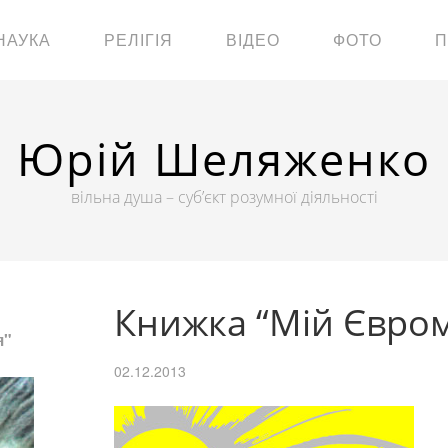
НАУКА
РЕЛІГІЯ
ВІДЕО
ФОТО
П
Юрій Шеляженко
вільна душа – суб’єкт розумної діяльності
Книжка “Мій Євро
я"
02.12.2013