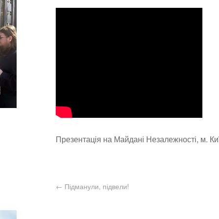
Презентація на Майдані Незалежності, м. Киї
←
Підманули, підвели!