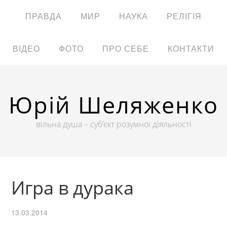
ПРАВДА
МИР
НАУКА
РЕЛІГІЯ
ВІДЕО
ФОТО
ПРО СЕБЕ
КОНТАКТИ
Юрій Шеляженко
вільна душа – суб’єкт розумної діяльності
Игра в дурака
13.03.2014