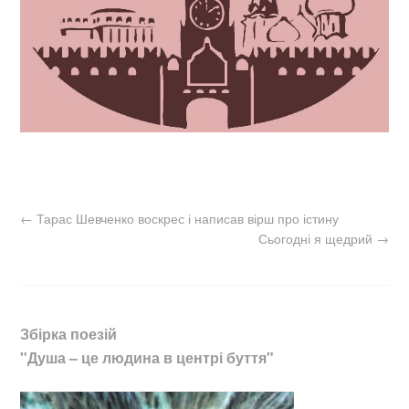
←
Тарас Шевченко воскрес і написав вірш про істину
Сьогодні я щедрий
→
Збірка поезій
"Душа – це людина в центрі буття"