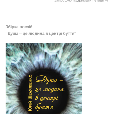
Запрошую підтримати петиції
→
Збірка поезій
"Душа – це людина в центрі буття"