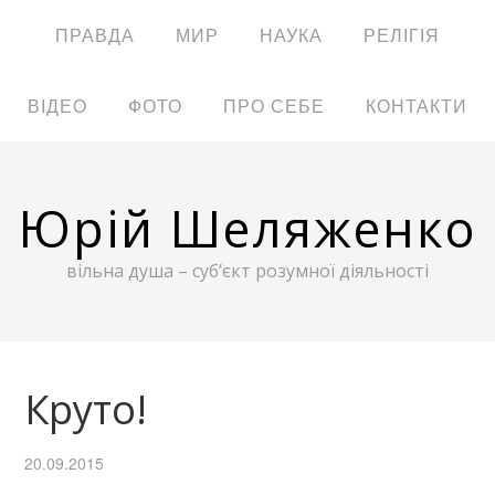
ПРАВДА
МИР
НАУКА
РЕЛІГІЯ
ВІДЕО
ФОТО
ПРО СЕБЕ
КОНТАКТИ
Юрій Шеляженко
вільна душа – суб’єкт розумної діяльності
Круто!
20.09.2015