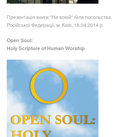
Презентація книги "Не воюй"
біля посольства
Російської Федерації, м. Київ, 18.04.2014 р.
Open Soul:
Holy Scripture of Human Worship