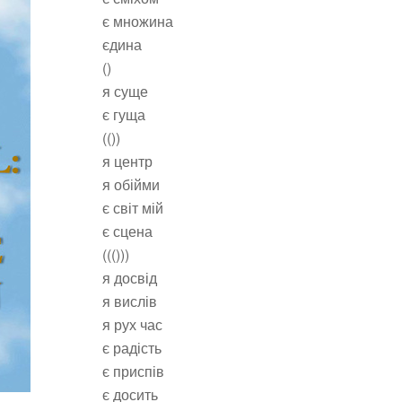
є множина
єдина
()
я суще
є гуща
(())
я центр
я обійми
є світ мій
є сцена
((()))
я досвід
я вислів
я рух час
є радість
є приспів
є досить