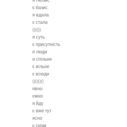
є базис
я вдала
є стала
()(())
я суть
є присутність
я люди
я спільне
є вільне
є всюди
()()()()
явно
ємно
я йду
є вже тут
ясно
є сном