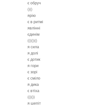
є обруч
()()
ярію
є в ритмі
явлінні
єдинім
(()())()
я сила
я долі
є дотик
я гори
є зорі
є сміло
я дика
є втіха
(()())
я шепіт