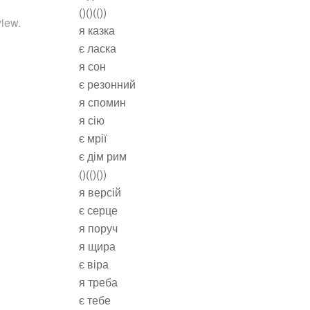
()()(())
iew.
я казка
є ласка
я сон
є резонний
я спомин
я сію
є мрії
є дім рим
()(()())
я версій
є серце
я поруч
я щира
є віра
я треба
є тебе