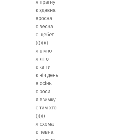
я прагну
є здавна
яросна
є весна
є щебет
(())()()
я вічно
я літо
є квіти
є ніч день
я осінь
є роси
я взимку
є тим хто
()()()
я схема
є певна
я гнозис