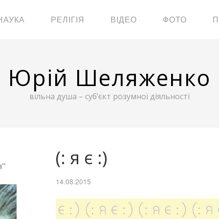
НАУКА
РЕЛІГІЯ
ВІДЕО
ФОТО
П
Юрій Шеляженко
вільна душа – суб’єкт розумної діяльності
(: я є :)
я"
14.08.2015