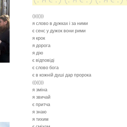
()((()))
я слово в дужках і за ними
є сенс у дужок вони рими
я крок
я дорога
я дію
є відповіді
є слово бога
є в кожній душі дар пророка
(()(()))
я зміна
я звичай
є притча
я знаю
я тихим
є сміхом